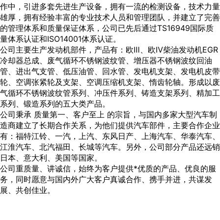
作中，引进多套先进生产设备，拥有一流的检测设备，技术力量
雄厚，拥有经验丰富的专业技术人员和管理团队，并建立了完善
的管理体系和质量保证体系，公司已先后通过TS16949国际质
量体系认证和ISO14001体系认证。
公司主要生产发动机部件，产品有：欧Ⅲ、欧Ⅳ柴油发动机EGR
冷却器总成、废气循环不锈钢波纹管、增压器不锈钢波纹回油
管、进出气支管、低压油管、回水管、发电机支架、发电机皮带
轮、空调张紧轮及支架、空调压缩机支架、惰齿轮轴。形成以废
气循环不锈钢波纹管系列、冲压件系列、铸造支架系列、精加工
系列、锻造系列的五大类产品。
公司秉承 质量第一、客户至上 的宗旨，与国内多家大型汽车制
造商建立了长期合作关系，为他们提供汽车部件，主要合作企业
有：福特江铃、一汽，上汽、东风日产、上海汽车、华泰汽车、
江淮汽车、北汽福田、长城等汽车。另外，公司部分产品还远销
日本、意大利、美国等国家。
公司重质量、讲诚信，始终为客户提供*优质的产品、优良的服
务，同时愿意与国内外广大客户真诚合作、携手并进，共谋发
展、共创佳业。