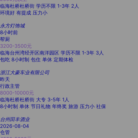
临海杜桥杜桥街
学历不限
1-3年
2人
环境好
有提成
压力小
永方灯饰城
8小时前
帮厨
3200-3500元
临海台州湾经开区南洋园区
学历不限
1-3年
3人
包吃
8小时制
包住
单休
定期体检
浙江大豪车业有限公司
昨天
行政主管
8000-10000元
临海杜桥杜桥街
大专
3-5年
1人
8小时制
单休
节日礼物
年终奖
旅游
压力小
社保
台州田丰酒业
2026-08-04
仓管