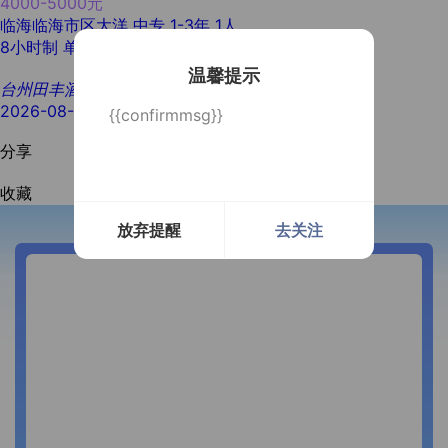
4000-5000元
临海临海市区大洋
中专
1-3年
1人
8小时制
单休
节日礼物
年终奖
旅游
压力小
社保
温馨提示
台州田丰酒业
2026-08-04
{{confirmmsg}}
分享
收藏
放弃提醒
去关注
开通微信提醒