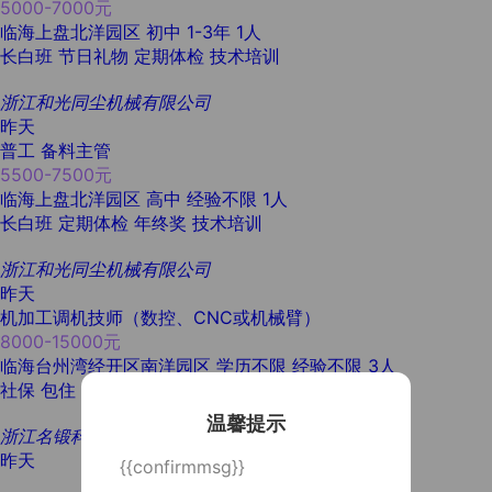
5000-7000元
临海上盘北洋园区
初中
1-3年
1人
长白班
节日礼物
定期体检
技术培训
浙江和光同尘机械有限公司
昨天
普工 备料主管
5500-7500元
临海上盘北洋园区
高中
经验不限
1人
长白班
定期体检
年终奖
技术培训
浙江和光同尘机械有限公司
昨天
机加工调机技师（数控、CNC或机械臂）
8000-15000元
临海台州湾经开区南洋园区
学历不限
经验不限
3人
社保
包住
温馨提示
浙江名锻科技有限公司
昨天
{{confirmmsg}}