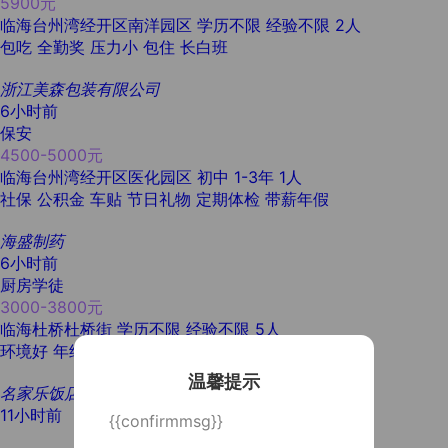
5900元
临海台州湾经开区南洋园区
学历不限
经验不限
2人
包吃
全勤奖
压力小
包住
长白班
浙江美森包装有限公司
6小时前
保安
4500-5000元
临海台州湾经开区医化园区
初中
1-3年
1人
社保
公积金
车贴
节日礼物
定期体检
带薪年假
海盛制药
6小时前
厨房学徒
3000-3800元
临海杜桥杜桥街
学历不限
经验不限
5人
环境好
年终奖
有提成
温馨提示
名家乐饭店
11小时前
{{confirmmsg}}