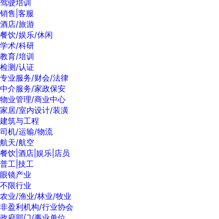
驾驶培训
销售|客服
酒店/旅游
餐饮/娱乐/休闲
学术/科研
教育/培训
检测/认证
专业服务/财会/法律
中介服务/家政保安
物业管理/商业中心
家居/室内设计/装潢
建筑与工程
司机/运输/物流
航天/航空
餐饮|酒店|娱乐|店员
普工|技工
眼镜产业
不限行业
农业/渔业/林业/牧业
非盈利机构/行业协会
政府部门/事业单位