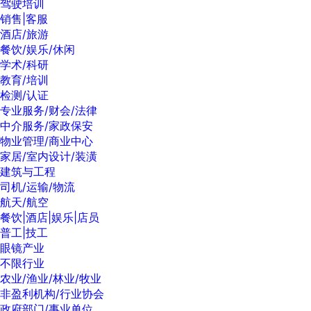
驾驶培训
销售|客服
酒店/旅游
餐饮/娱乐/休闲
学术/科研
教育/培训
检测/认证
专业服务/财会/法律
中介服务/家政保安
物业管理/商业中心
家居/室内设计/装潢
建筑与工程
司机/运输/物流
航天/航空
餐饮|酒店|娱乐|店员
普工|技工
眼镜产业
不限行业
农业/渔业/林业/牧业
非盈利机构/行业协会
政府部门/事业单位