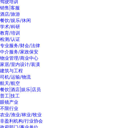
驾驶培训
销售|客服
酒店/旅游
餐饮/娱乐/休闲
学术/科研
教育/培训
检测/认证
专业服务/财会/法律
中介服务/家政保安
物业管理/商业中心
家居/室内设计/装潢
建筑与工程
司机/运输/物流
航天/航空
餐饮|酒店|娱乐|店员
普工|技工
眼镜产业
不限行业
农业/渔业/林业/牧业
非盈利机构/行业协会
政府部门/事业单位