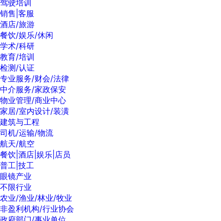
驾驶培训
销售|客服
酒店/旅游
餐饮/娱乐/休闲
学术/科研
教育/培训
检测/认证
专业服务/财会/法律
中介服务/家政保安
物业管理/商业中心
家居/室内设计/装潢
建筑与工程
司机/运输/物流
航天/航空
餐饮|酒店|娱乐|店员
普工|技工
眼镜产业
不限行业
农业/渔业/林业/牧业
非盈利机构/行业协会
政府部门/事业单位