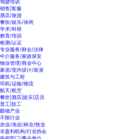
驾驶培训
销售|客服
酒店/旅游
餐饮/娱乐/休闲
学术/科研
教育/培训
检测/认证
专业服务/财会/法律
中介服务/家政保安
物业管理/商业中心
家居/室内设计/装潢
建筑与工程
司机/运输/物流
航天/航空
餐饮|酒店|娱乐|店员
普工|技工
眼镜产业
不限行业
农业/渔业/林业/牧业
非盈利机构/行业协会
政府部门/事业单位