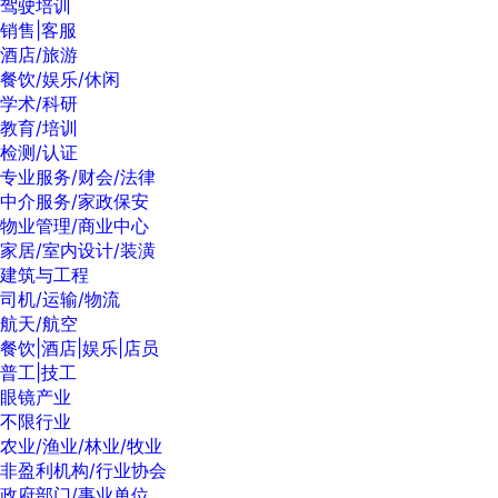
驾驶培训
销售|客服
酒店/旅游
餐饮/娱乐/休闲
学术/科研
教育/培训
检测/认证
专业服务/财会/法律
中介服务/家政保安
物业管理/商业中心
家居/室内设计/装潢
建筑与工程
司机/运输/物流
航天/航空
餐饮|酒店|娱乐|店员
普工|技工
眼镜产业
不限行业
农业/渔业/林业/牧业
非盈利机构/行业协会
政府部门/事业单位