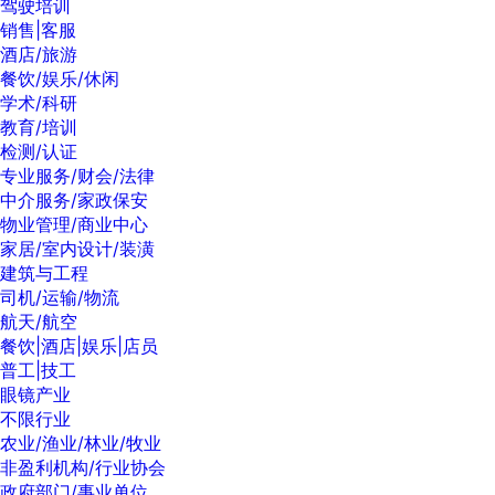
驾驶培训
销售|客服
酒店/旅游
餐饮/娱乐/休闲
学术/科研
教育/培训
检测/认证
专业服务/财会/法律
中介服务/家政保安
物业管理/商业中心
家居/室内设计/装潢
建筑与工程
司机/运输/物流
航天/航空
餐饮|酒店|娱乐|店员
普工|技工
眼镜产业
不限行业
农业/渔业/林业/牧业
非盈利机构/行业协会
政府部门/事业单位