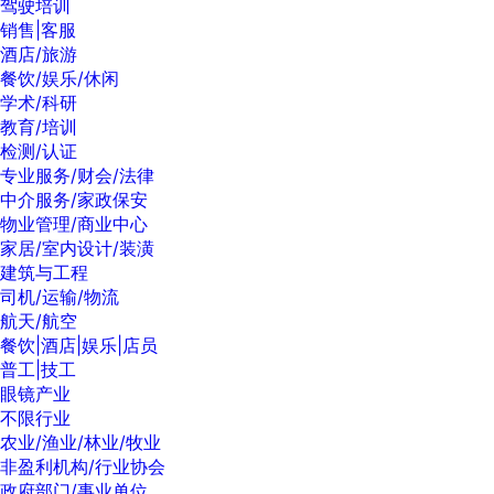
驾驶培训
销售|客服
酒店/旅游
餐饮/娱乐/休闲
学术/科研
教育/培训
检测/认证
专业服务/财会/法律
中介服务/家政保安
物业管理/商业中心
家居/室内设计/装潢
建筑与工程
司机/运输/物流
航天/航空
餐饮|酒店|娱乐|店员
普工|技工
眼镜产业
不限行业
农业/渔业/林业/牧业
非盈利机构/行业协会
政府部门/事业单位