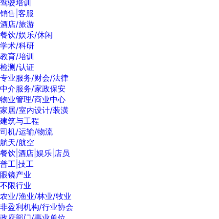
驾驶培训
销售|客服
酒店/旅游
餐饮/娱乐/休闲
学术/科研
教育/培训
检测/认证
专业服务/财会/法律
中介服务/家政保安
物业管理/商业中心
家居/室内设计/装潢
建筑与工程
司机/运输/物流
航天/航空
餐饮|酒店|娱乐|店员
普工|技工
眼镜产业
不限行业
农业/渔业/林业/牧业
非盈利机构/行业协会
政府部门/事业单位