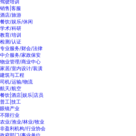
驾驶培训
销售|客服
酒店/旅游
餐饮/娱乐/休闲
学术/科研
教育/培训
检测/认证
专业服务/财会/法律
中介服务/家政保安
物业管理/商业中心
家居/室内设计/装潢
建筑与工程
司机/运输/物流
航天/航空
餐饮|酒店|娱乐|店员
普工|技工
眼镜产业
不限行业
农业/渔业/林业/牧业
非盈利机构/行业协会
政府部门/事业单位