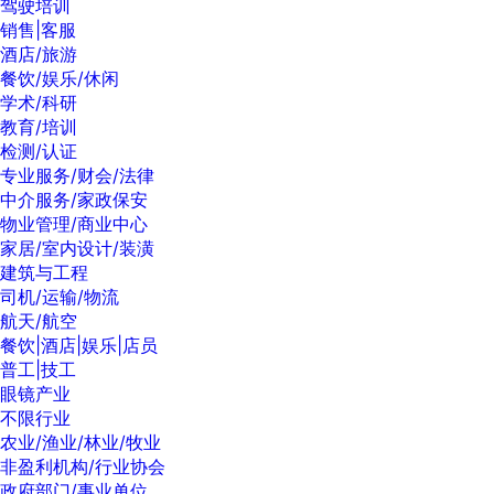
驾驶培训
销售|客服
酒店/旅游
餐饮/娱乐/休闲
学术/科研
教育/培训
检测/认证
专业服务/财会/法律
中介服务/家政保安
物业管理/商业中心
家居/室内设计/装潢
建筑与工程
司机/运输/物流
航天/航空
餐饮|酒店|娱乐|店员
普工|技工
眼镜产业
不限行业
农业/渔业/林业/牧业
非盈利机构/行业协会
政府部门/事业单位