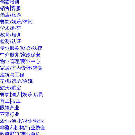
驾驶培训
销售|客服
酒店/旅游
餐饮/娱乐/休闲
学术/科研
教育/培训
检测/认证
专业服务/财会/法律
中介服务/家政保安
物业管理/商业中心
家居/室内设计/装潢
建筑与工程
司机/运输/物流
航天/航空
餐饮|酒店|娱乐|店员
普工|技工
眼镜产业
不限行业
农业/渔业/林业/牧业
非盈利机构/行业协会
政府部门/事业单位