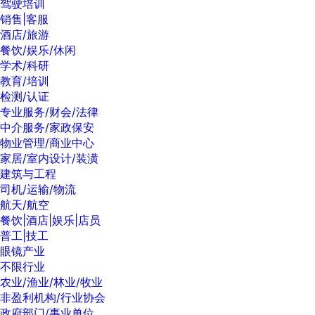
驾驶培训
销售|客服
酒店/旅游
餐饮/娱乐/休闲
学术/科研
教育/培训
检测/认证
专业服务/财会/法律
中介服务/家政保安
物业管理/商业中心
家居/室内设计/装潢
建筑与工程
司机/运输/物流
航天/航空
餐饮|酒店|娱乐|店员
普工|技工
眼镜产业
不限行业
农业/渔业/林业/牧业
非盈利机构/行业协会
政府部门/事业单位