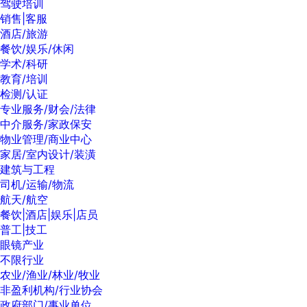
驾驶培训
销售|客服
酒店/旅游
餐饮/娱乐/休闲
学术/科研
教育/培训
检测/认证
专业服务/财会/法律
中介服务/家政保安
物业管理/商业中心
家居/室内设计/装潢
建筑与工程
司机/运输/物流
航天/航空
餐饮|酒店|娱乐|店员
普工|技工
眼镜产业
不限行业
农业/渔业/林业/牧业
非盈利机构/行业协会
政府部门/事业单位