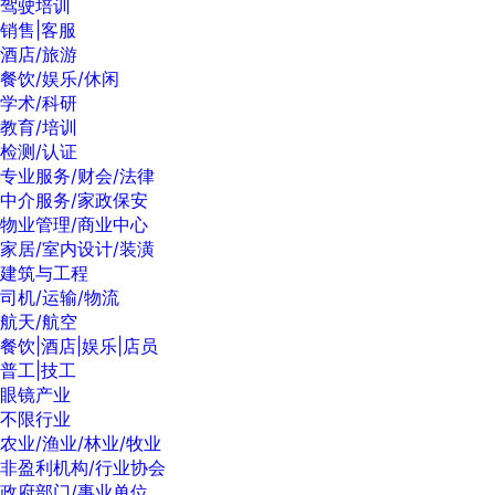
驾驶培训
销售|客服
酒店/旅游
餐饮/娱乐/休闲
学术/科研
教育/培训
检测/认证
专业服务/财会/法律
中介服务/家政保安
物业管理/商业中心
家居/室内设计/装潢
建筑与工程
司机/运输/物流
航天/航空
餐饮|酒店|娱乐|店员
普工|技工
眼镜产业
不限行业
农业/渔业/林业/牧业
非盈利机构/行业协会
政府部门/事业单位