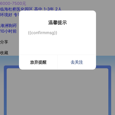
6000-7500元
临海杜桥医化园区
高中
1-3年
2人
环境好
专车接送
有补助
压力小
温馨提示
海洲制药
10小时前
{{confirmmsg}}
分享
收藏
放弃提醒
去关注
开通微信提醒