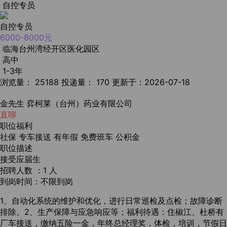
自控专员
自控专员
6000-8000元
临海台州湾经开区医化园区
高中
1-3年
浏览量： 25188
投递量： 170
更新于：2026-07-18
金先生
弈柯莱（台州）药业有限公司
直聊
职位福利
社保
专车接送
有年假
免费班车
公积金
职位描述
接受应届生
招聘人数 ：1 人
到岗时间：不限到岗
1、自动化系统的维护和优化，进行日常巡检及点检；故障诊断
排除。2、生产保障与应急响应等；福利待遇：住椒江、杜桥有
厂车接送，缴纳五险一金，年终总经理奖，体检，培训，节假日