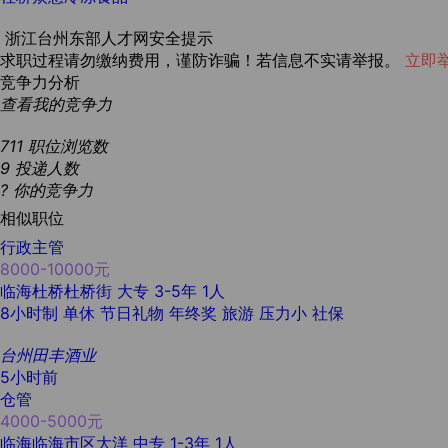
浙江台州东部人才网安全提示
求职过程请勿缴纳费用，谨防诈骗！若信息不实请举报。
立即
竞争力分析
查看我的竞争力
711
职位浏览数
9
投递人数
?
你的竞争力
相似职位
行政主管
8000-10000元
临海杜桥杜桥街
大专
3-5年
1人
8小时制
单休
节日礼物
年终奖
旅游
压力小
社保
台州田丰酒业
5小时前
仓管
4000-5000元
临海临海市区大洋
中专
1-3年
1人