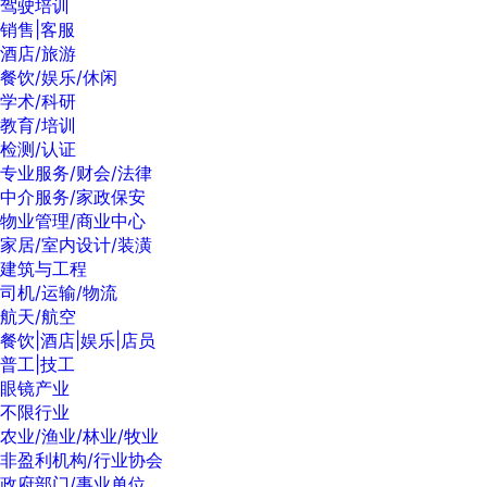
驾驶培训
销售|客服
酒店/旅游
餐饮/娱乐/休闲
学术/科研
教育/培训
检测/认证
专业服务/财会/法律
中介服务/家政保安
物业管理/商业中心
家居/室内设计/装潢
建筑与工程
司机/运输/物流
航天/航空
餐饮|酒店|娱乐|店员
普工|技工
眼镜产业
不限行业
农业/渔业/林业/牧业
非盈利机构/行业协会
政府部门/事业单位